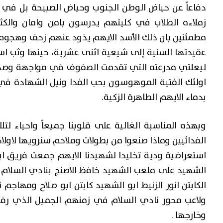
دفاعاً عن حياض الوطن الجنوب وحياض الصبيحة بل في
زملاءه الطلاب في كليتهم يدرسون بامن وامان والك
مطمئنين بان ذلك الأسد الايهم يذود عنهم زحف وهجوم ج
عقيدتها السنية إلى شيعية اثنى عشرية، حينها وثب اس
ليعلتي مدرعته التي تقدمت الصفوف في مواجهة وصد ت
اولئك الفتية الموهوسون بحب الفدا ونيل الشهادة ف
بدماء الايهم الطاهرة الزكية.
وبهذه المناسبة الغالية على قلوبنا جميعاً واحياء لتل
الفدائيين وماذا صنعوا من بطولات وملاحم سنرويها لاولادن
استعراضية ودية تخليدا لشهيدنا الايهم جمعت فريق ا
الشهيد على ملعب الشهيد خافظ الاصنج بنادي السلام ال
الكابتن انور الزنيط ابو الشهيد كابتن ابو صلاح ومهاج
ولاعب محور نادي السلام في زمنهم الجميل الذي رفع
وخارجها .