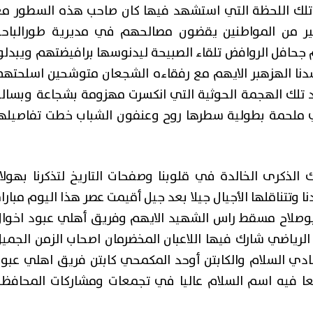
 تلك اللحظة التي استشهد فيها كان صاحب هذه السطور مع
ثير من المواطنين يقضون مصالحهم في مديرية طورالباحة
حافل الروافض تلقاء الصبيحة ليدنوسها برافيضتهم ويبدلو
دنا الهزهبر الايهم مع رفقاءه الشجعان متوشحين اسلحته
لك الهجمة الحوثية التي انكسرت مهزومة بشجاعة وبسالة
ي ملحمة بطولية سطرها روح وعنفون الشباب خطت تفاصيلها
ك الذكرى الخالدة في قلوبنا وصفحات التاريخ لتذكرنا بهولا
ا وتتناقلها الأجيال جيلا بعد جيل أقيمت عصر هذا اليوم مبارا
بوصلاح مسقط راس الشهيد الايهم وفريق أهلي عبود اخوال
رياضي شارك فيها اللاعبان المخضرمان اصحاب الزمن الجمي
م نادي السلام والكابتن أوحد المكمحي كابتن فريق اهلي عبو
ا فيه اسم السلام عاليا في تجمعات ومشاركات المحافظة