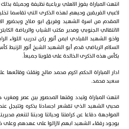
انتهت المباراة بفوز الاهلي برباعية نظيفة وجميلة بذلك 
لاعبي الفريقين وحبهم لهذه الذكرى التي تقاسما تخليد
المقدم من اسرة الشهيد وفريق ابو صلاح وبحضور ال
الانتقالي الجنوبي ومدير مكتب الشباب والرياضة الكابت
واخو الشهيد القيادي ايمن أنور ركن تدريب اللواء ال
آخر الأخبار
السلام الرياضي قدم أبو الشهيد الشيخ أنور الزنيط كأس ا
ة.. عودة راجح باكريت
محافظ عدن يوجّه بتأهيل
بكأس هذه الذكرى الخالدة على قلوبنا جميعاً.
ير موجة من التكهنات
القديم عقب استكمال مش
توضيح منه!
البرزخ
ادار المباراة الحكم اكرم محمد صالح ونقلت وقائعها على
سعيد محمد.
اسة المجلس الانتقالي الجنوبي،
عدن – وجّه وزير الدولة محافظ
 إلى ...
قراءة المزيد
الرحمن شيخ، ...
قراءة المزيد
انتهت المباراة وتبدد وقتها المحصور بين عصر ومغرب
محبي الشهيد الذي تقشعر اجسادنا بذكره وتتبجل عندن
المواجهة دفاعا عن كرامتنا وحياتنا وديننا لتنعم مديريت
بوجود رفقاء الشهيد ايهم لازالوا على عهدهم وعلى خ