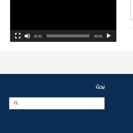
02:42
00:00
بحث