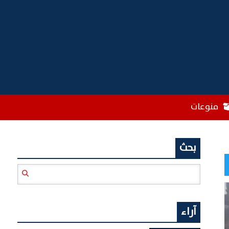
منوعات
بحث
آراء