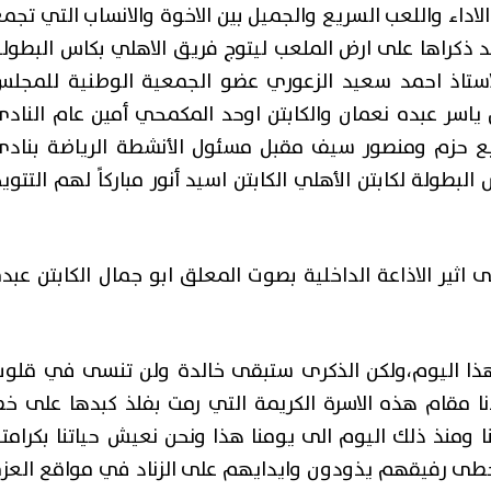
الاداء واللعب السريع والجميل بين الاخوة والانساب التي تجم
 ذكراها على ارض الملعب ليتوج فريق الاهلي بكاس البطول
استاذ احمد سعيد الزعوري عضو الجمعية الوطنية للمجلس
ن ياسر عبده نعمان والكابتن اوحد المكمحي أمين عام الناد
آخر الأخبار
رابع حزم ومنصور سيف مقبل مسئول الأنشطة الرياضة بناد
اختتم منتدى الشباب اليمني للسلا
لبطولة لكابتن الأهلي الكابتن اسيد أنور مباركاً لهم التتوي
 الخزان
حملة “بصراحة مع القادة” لمناصرة
روع مياه
إشراك الشباب في عملية بناء السلا
في اليمن
 اثير الاذاعة الداخلية بصوت المعلق ابو جمال الكابتن عبد
 العاصمة عدن، عبد
حمد الحربي" اختتم منتدى الشباب اليمني ل
حملة "بصراحة مع القادة" ...
قراءة المزيد
 هذا اليوم،ولكن الذكرى ستبقى خالدة ولن تنسى في قلوب
ا مقام هذه الاسرة الكريمة التي رمت بفلذ كبدها على خط
نا ومنذ ذلك اليوم الى يومنا هذا ونحن نعيش حياتنا بكرامتن
طى رفيقهم يذودون وايدايهم على الزناد في مواقع العزة