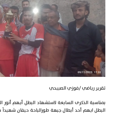
تقرير رياضي /فوزي الصبيحي
البطل ايهم أحد أبطال جبهة طورالباحة حيفان شهيداً م