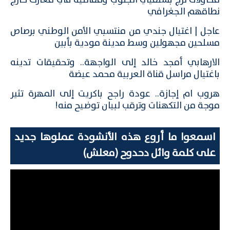
محاولات لزج بسلفيي الجنوب ومقاتليه في معارك خارج
نطاقهم الجغرافي
عاجل | اغتيال جندي من منتسبي الأمن الوطني برصاص
مسلحين مجهولين وسط مدينة مودية بأبين
الارهابي أمجد خالد إلى الواجهة.. وتحقيقات تدينه
باغتيال مراسل قناة العربية محمد عيضة
هروب ام إجازة.. عودة راجح باكريت إلى المهرة تثير
موجة من التكهنات وترقب لبيان توضيح منه!
اسمعوا ما أروع هذه الأنشودة عملوها جديد
على كلمة وائل دحدوح (معلش)
مشغل
الفيديو