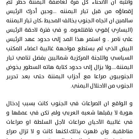
وانتبه ان الانحناء كل مرة لعاصفة اليمننة خطر تم
إقصاؤه من قبل تيار اليمننه …وحين أدرك الرئيس
سالمين ان اتجاه الجنوب يخالف المحيط ،كان تيار اليمننه
(اليساري )قوي فاقتلعوه. و في فترة لاحقة الرئيس
علي ناصر . و استمر هذا المد إلى حدود عهد الرئيس
البيض الذي لم يستطع مواحهة غالبية اعضاء المكتب
السياسي واللجنة المركزية شماليين بفضل تنامي تيار
اليمننة….ولا يزال إلى حدود كتابة هاته السطور يخوض
الجنوبيون صراعا مع أحزاب اليمننة حتى بعد تحرير
الجنوب من الاحتلال اليمني.
و الواقع ان الصراعات في الجنوب كانت بسبب إدخال
هوية لا يقبلها شعبه العربي ولم تكن في عمقها و
في غالبية الأحيان صراعات لأجل السلطة او صراعات
مناطقية. وان ظهرت بذلك.لكنها كانت و لا تزال صراع