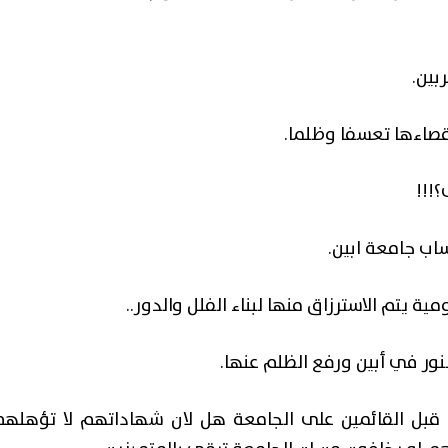
بين.
يمني للسلام
 لمناصرة
تقارير
!!!
ناء السلام
عن اتفاقية الدفاع الثلاثية بين
باكستان والسعودية وتركيا
ب جامعة ابين.
باب اليمني للسلام
‏ ‏أولا: هذا إعلان وفاة رسمي لجامعة ا
 يتم الاسترزاق منها لبناء الفلل والدور..
ة المزيد
العربية..وما تمثله من ...
قراءة المزيد
ور في أبين ورفع الظلم عنها.
ن قبل القائمين على الجامعة هل لان شهاداتهم لا تؤهلهم