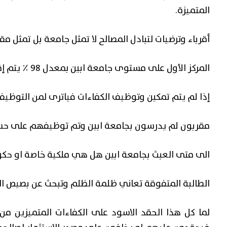
المتميزة.
أقرباء وترضيات لتبادل المصالح لا تمثل جامعة بل تمثل مقر
آخر الأخبار
المركز الأول على مستوى جامعة ابين بمعدل 98 ٪ يتم إقصاءها تعسفا وظلما.
اختتم منتدى الشباب ال
جّه بتأهيل الخزان
حملة “بصراحة مع القادة”
إذا لم يتم تمكين وتوظيف الكفاءات فياترى لمن التوظيف؟
ستكمال مشروع مياه
إشراك الشباب في عملية ب
في اليمن
مقربون لم يدرسون بجامعة ابين وتم توظيفهم على حسا
 الدولة محافظ العاصمة عدن، عبد
حمد الحربي" اختتم منتدى الش
الى متى العبث بجامعة ابين هل هي ملكية خاصة او حكومية
اءة المزيد
حملة "بصراحة مع القادة" ...
قراء
الطالبة المتفوقة تعاني ظلمة الظلم وتبحث عن بصيص الن
لما كل هذا الحقد الاسود على الكفاءات المتميزين م