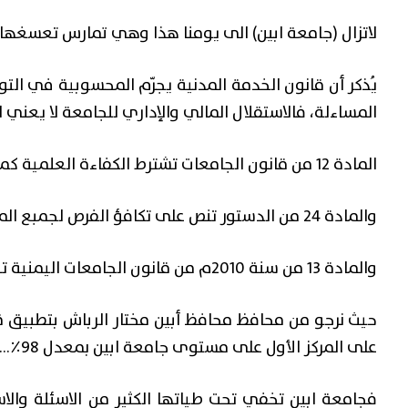
لاتزال (جامعة ابين) الى يومنا هذا وهي تمارس تعسغها ض
يُذكر أن قانون الخدمة المدنية يجرّم المحسوبية في ال
المساءلة، فالاستقلال المالي والإداري للجامعة لا يعني ال
المادة 12 من قانون الجامعات تشترط الكفاءة العلمية كمعيار وحيد للتعيين.
والمادة 24 من الدستور تنص على تكافؤ الفرص لجمبع المواطنين.
والمادة 13 من سنة 2010م من قانون الجامعات اليمنية تنص على تكافؤ الفرص.
حيث نرجو من محافظ محافظ أبين مختار الرباش بتطبيق ق
على المركز الأول على مستوى جامعة ابين بمعدل 98٪… حيث يعتبر هذا إنجازا وفخرا وشرفا لمحافظة أبين.
فجامعة ابين تخفي تحت طياتها الكثير من الاسئلة والا