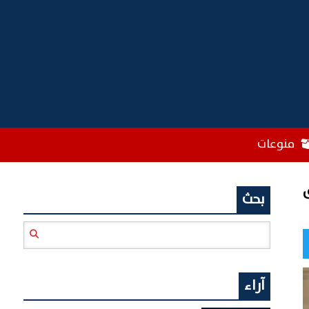
منوعات
بحث
آراء