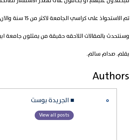
فيحقدون عليهم او يخافون على مصدر الاستثمار لصالحهم
تم الاستحواذ على كراسي الجامعة لاكثر من 15 سنة والان الاقارب والاولاد يورثون.
وسنتحدث بالمقالات اللاحقه حقيقة من يمثلون جامعة ابين
بقلم. صدام سالم.
Authors
■ الجريدة بوست
View all posts