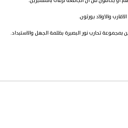
 او يخافون من ان الجامعة ترقى بالمتميزين.
 بمجموعة تحارب نور البصيرة بظلمة الجهل والاستبداد.