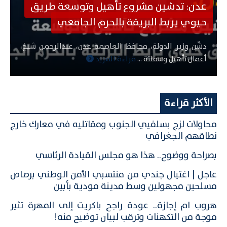
عدن: تدشين مشروع تأهيل وتوسعة طريق
حيوي يربط البريقة بالحرم الجامعي
دشّن وزير الدولة، محافظ العاصمة عدن، عبدالرحمن شيخ،
أعمال تأهيل وسفلتة ...
قراءة المزيد
الأكثر قراءة
محاولات لزج بسلفيي الجنوب ومقاتليه في معارك خارج
نطاقهم الجغرافي
بصراحة ووضوح.. هذا هو مجلس القيادة الرئاسي
عاجل | اغتيال جندي من منتسبي الأمن الوطني برصاص
مسلحين مجهولين وسط مدينة مودية بأبين
هروب ام إجازة.. عودة راجح باكريت إلى المهرة تثير
موجة من التكهنات وترقب لبيان توضيح منه!