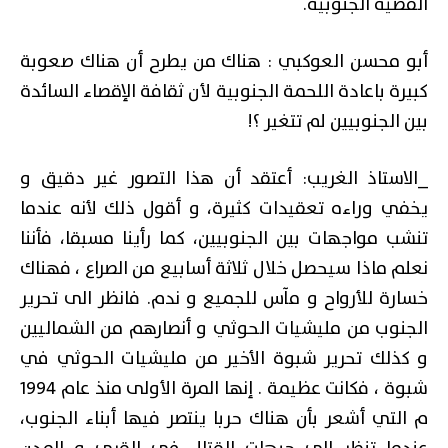
القضية الجنوبية.
أبو محسن العوكبي : هناك من يطرح أن هناك صعوبة
كبيرة باعادة اللحمة الجنوبية لأن ثقافة الإقصاء السائدة
بين الجنوبيين لم تتغير ؟!
_الاستاذ الغريب: أعتقد أن هذا التصور غير دقيق و
يخفي وراءه تعقيدات كثيرة، و أقول ذلك لأنه عندما
تنشب مواجهات بين الجنوبيين، كما رأينا مسبقا، فأننا
نعلم ماذا سيحصل خلال ثلاثة أسابيع من الصراع ، فهناك
خسارة للأرواح و مآس للجميع و ندم. فانظر الى تحرير
الجنوب من مليشيات الحوثي و أنصارهم من الشماليين
و كذلك تحرير شبوة الأخير من مليشيات الحوثي في
شبوة ، فكانت عظيمة . إنها المرة الأولى منذ عام 1994
م التي أشعر بأن هناك حربا ينتصر فيها أبناء الجنوب،