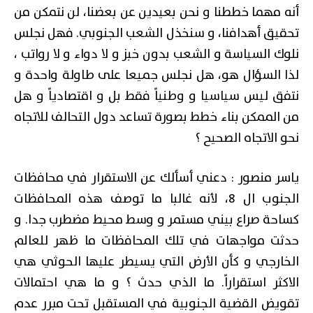
أنه مهما خططنا و نحن بعيدين عن بعضنا، لن نتمكن من
تحقيق أهدافنا، و سنخذل الشعب الجنوبي. فهل نجلس
نلوك السياسة و الشعب بدون خبز و لا دواء و لا رواتب ،
لذا السؤال هو، هل نجلس جميعا على طاولة واحدة و
نتفق ليس سياسيا و وطنياً فقط بل و اقتصادياً و هل
من الممكن بناء خطط بصورة تساعد دول التحالف للاتجاه
نحو الاتجاه الصحيح ؟
ياسر منصور : دعني أسألك عن الاستقرار في محافظات
الجنوب ال 8، لأنه غالبا ما توصف هذه المحافظات
كساحة صراع بيني مستمر و وسط محيط مضطرب جدا. و
حدثت مواجهات في تلك المحافظات ما ظهر للعالم
الخارجي و كأن الأرض التي يسيطر عليها الحوثي هي
الاكثر استقراراً. ما الذي حدث ؟ و ما هي احتمالات
تقويض القضية الجنوبية في المستقبل تحت مبرر عدم