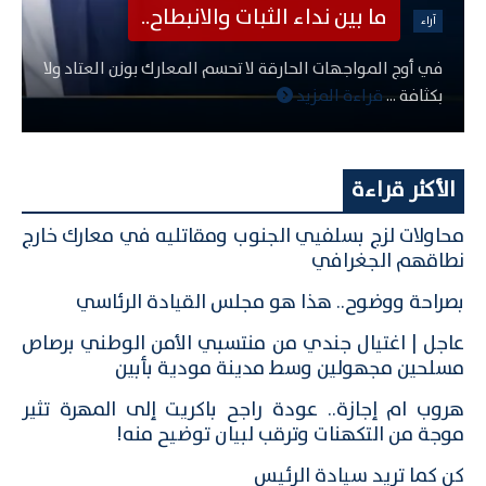
ما بين نداء الثبات والانبطاح..
آراء
في أوج المواجهات الحارقة لا تحسم المعارك بوزن العتاد ولا
بكثافة ...
قراءة المزيد
الأكثر قراءة
محاولات لزج بسلفيي الجنوب ومقاتليه في معارك خارج
نطاقهم الجغرافي
بصراحة ووضوح.. هذا هو مجلس القيادة الرئاسي
عاجل | اغتيال جندي من منتسبي الأمن الوطني برصاص
مسلحين مجهولين وسط مدينة مودية بأبين
هروب ام إجازة.. عودة راجح باكريت إلى المهرة تثير
موجة من التكهنات وترقب لبيان توضيح منه!
كن كما تريد سيادة الرئيس