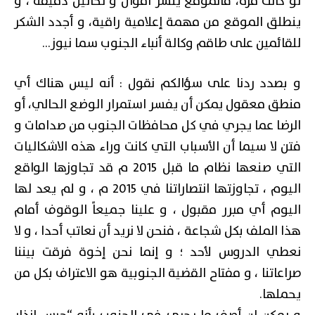
لو كانت مرة، فالموقع ينشر أقوال و تحاليل دقيقة ، و
ينطلق الموقع من مهمة إعلامية راقية، و أجدد الشكر
للقائمين على طاقم وكالة أنباء الجنوب سما نيوز…
و بصدد ردنا على سؤالكم نقول : أنه ليس هناك أي
منطق معقول يمكن أن يفسر استمرار الوضع الحالي، أو
الرضا عما يجري في كل محافظات الجنوب من صدامات و
فتن لا سيما أن الأسباب التي كانت وراء هذه الاشكاليات
التي صنعها نظام ما قبل 2015 م قد تجاوزها الواقع
اليوم ، تجاوزتها انتصاراتنا في 2015 م ، و لم يعد لها
اليوم أي مبرر مقبول ، و علينا جميعاً الوقوف أمام
هذا الملف بكل شجاعة ، فنحن لا نريد أن نعاتب أحدا ، و لا
نعطي الدروس لأحد ؛ و إنما نحن إخوة فرقت بيننا
صراعاتنا ، و مفتاح القضية الجنوبية هو الاعتراف بكل من
يحملها.