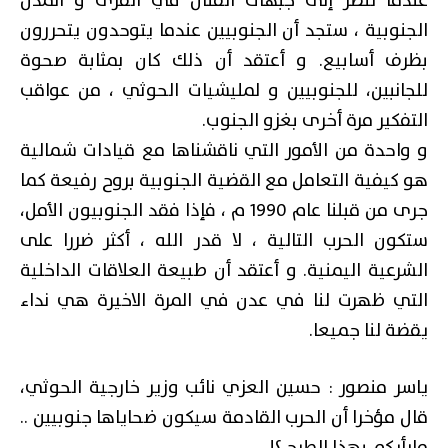
عندما تنظر إلى جبهات القتال في القرى و المدن
الجنوبية ، ستجد أن الجنوبيين عندما يتوحدون يتحررون
بظرف أسابيع. و أعتقد أن ذلك كان بمثابة صحوة
للجانبين، للجنوبيين و لمليشيات الحوثي ، من عواقب
التفكير مرة أخرى بغزو الجنوب.
و واحدة من الأمور التي ناقشناها مع قيادات شمالية
هو كيفية التعامل مع القضية الجنوبية بروح رفيعة كما
جرى من قبلنا عام 1990 م ، فإذا فقد الجنوبيون الأمل،
ستكون الحرب التالية ، لا قدر الله ، أكثر ضررا على
الشرعية اليمنية. و أعتقد أن طبيعة العلاقات الداخلية
التي ظهرت لنا في عدن في المرة الاخيرة هي نداء
يقضة لنا جميعا.
ياسر منصور : حسين العزي نائب وزير خارجية الحوثي،
قال مؤخرا أن الحرب القادمة سيكون ضحاياها جنوبيين ..