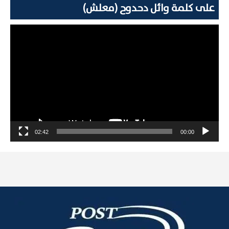
على كلمة وائل دحدوح (معلش)
مشغل
الفيديو
02:42
00:00