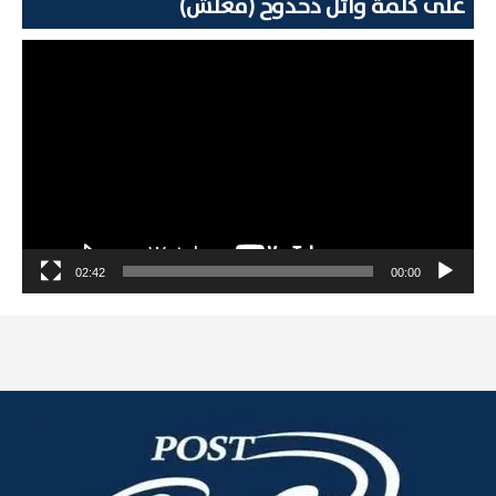
على كلمة وائل دحدوح (معلش)
مشغل
الفيديو
02:42
00:00