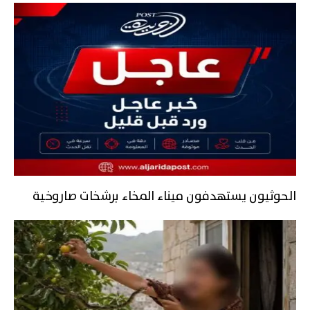
‏الحوثيون يستهدفون ميناء المخاء برشخات صاروخية