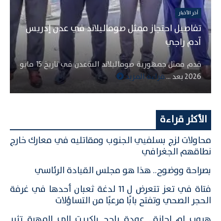
آخر الأخبار
تفاصيل احتجاز ممثل صوماليلاند في عدن إدريس
آدم راجي
قدم ممثل جمهورية صوماليلاند الىةعدن في تاريخ 15 مايو
2026 بعد ...
قراءة المزيد
الأكثر قراءة
محاولات لزج بسلفيي الجنوب ومقاتليه في معارك خارج
نطاقهم الجغرافي
بصراحة ووضوح.. هذا هو مجلس القيادة الرئاسي
فتاة في تعز تتعرض ل 11 لدغة ثعبان أحدها في غرفة
الحجر الصحي وتفتح بابًا مرعبًا من التساؤلات
هروب ام إجازة.. عودة راجح باكريت إلى المهرة تثير