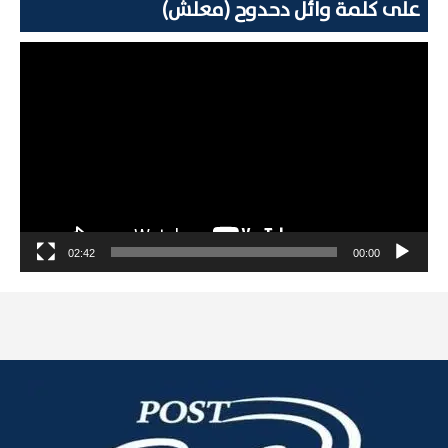
على كلمة وائل دحدوح (معلش)
مشغل
الفيديو
02:42
00:00